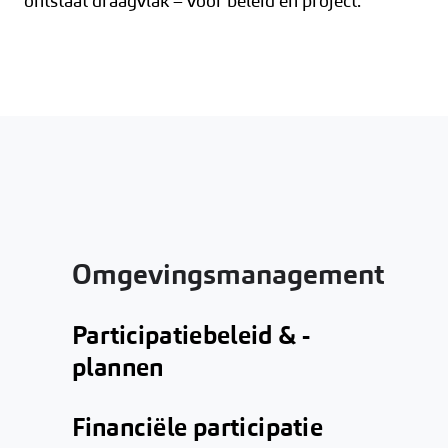
ontstaat draagvlak – voor beleid én project.
Omgevingsmanagement
Participatiebeleid & -
plannen
Financiële participatie