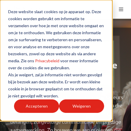
Deze website slaat cookies op je apparaat op. Deze
cookies worden gebruikt om informatie te
verzamelen over hoe je met onze website omgaat en
om je te onthouden. We gebruiken deze informatie
om je surfervaring te verbeteren en personaliseren,
en voor analyse en meetgegevens over onze
Diensten
bezoekers, zowel op deze website als via andere
media. Zie ons
Privacybeleid
voor meer informatie
Omgeving & Participatie
over de cookies die we gebruiken.
Als je weigert, zal je informatie niet worden gevolgd
bij je bezoek aan deze website. Er wordt een kleine
cookie in je browser geplaatst om te onthouden dat
je niet gevolgd wilt worden.
Draagvlak maak je samen. Onze ervaren adviseurs
ontwerpen en begeleiden participatietrajecten die
Accepteren
Weigeren
écht werken – met oog voor verschillende
belangen, zorgvuldige communicatie en prettige
samenwerking. Zo bouwen we aan projecten die