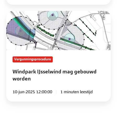
Windpark
IJsselwind
mag
gebouwd
worden
Vergunningsprocedure
Windpark IJsselwind mag gebouwd
worden
10-jun-2025 12:00:00
1 minuten leestijd