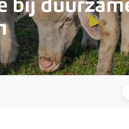
ie bij duurzam
n