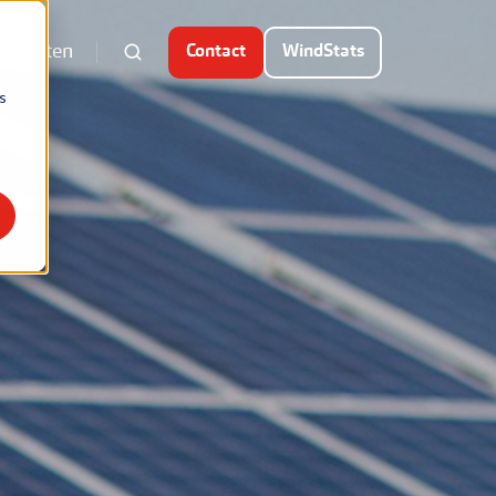
rojecten
Contact
WindStats
s