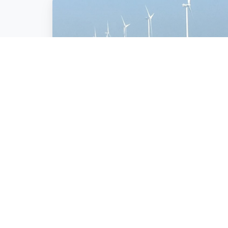
A16
Milieueffectrapportages
Windenergie A16
De provincie Noord-Brabant en vier West-
Brabantse gemeenten (Breda, Moerdijk,
Drimmelen en Zundert) …