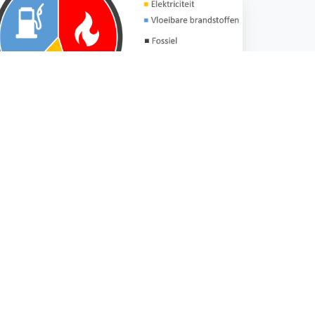
emeente
naarlo
Strategisch advies
Energieanalyse gemeente
Tynaarlo
De gemeente Tynaarlo wil inzicht hebben in
het huidige energieverbruik en de potentie
voor hernieuwb …