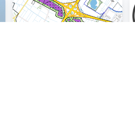
gemeente
g
Beuningen
Ty
Milieueffectrapportages
Windenergie gemeente
Beuningen
De gemeente Beuningen heeft het
voornemen binnen de gemeente een
windpark te realiseren. Het windpar …