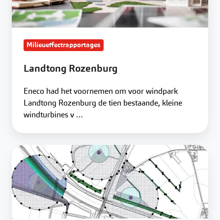
Milieueffectrapportages
Landtong Rozenburg
Eneco had het voornemen om voor windpark
Landtong Rozenburg de tien bestaande, kleine
windturbines v …
Windpark
IJsselwind
mag
gebouwd
worden